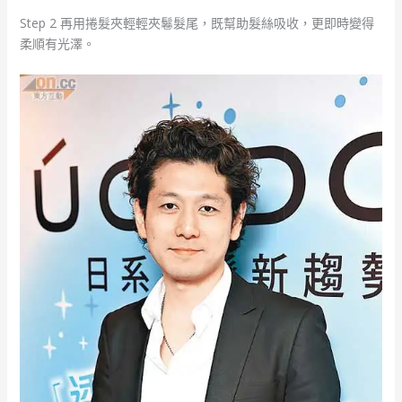
Step 2 再用捲髮夾輕輕夾鬈髮尾，既幫助髮絲吸收，更即時變得
柔順有光澤。