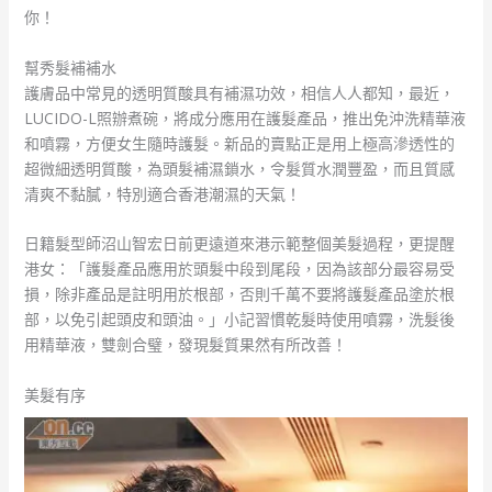
你！
幫秀髮補補水
護膚品中常見的透明質酸具有補濕功效，相信人人都知，最近，
LUCIDO-L照辦煮碗，將成分應用在護髮產品，推出免沖洗精華液
和噴霧，方便女生隨時護髮。新品的賣點正是用上極高滲透性的
超微細透明質酸，為頭髮補濕鎖水，令髮質水潤豐盈，而且質感
清爽不黏膩，特別適合香港潮濕的天氣！
日籍髮型師沼山智宏日前更遠道來港示範整個美髮過程，更提醒
港女：「護髮產品應用於頭髮中段到尾段，因為該部分最容易受
損，除非產品是註明用於根部，否則千萬不要將護髮產品塗於根
部，以免引起頭皮和頭油。」小記習慣乾髮時使用噴霧，洗髮後
用精華液，雙劍合璧，發現髮質果然有所改善！
美髮有序