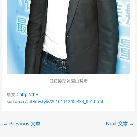
日籍髮型師沼山智宏
原文：
http://the-
sun.on.cc/cnt/lifestyle/20101112/00483_001.html
←
Previous 文章
Next 文章
→