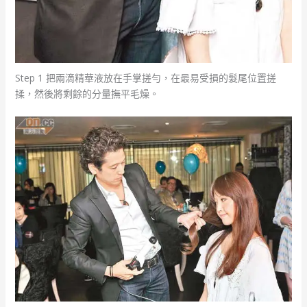
Step 1 把兩滴精華液放在手掌搓勻，在最易受損的髮尾位置搓
揉，然後將剩餘的分量撫平毛燥。