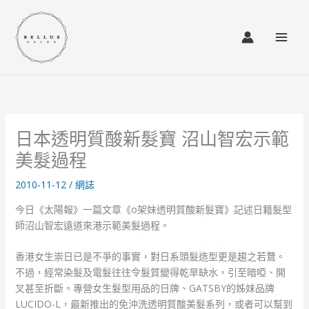
Skip
to
content
日本透明質酸新髮寶 沼山智宏示範
美髮過程
2010-11-12
/
網誌
今日《太陽報》一篇文章《o架妹透明質酸新髮寶》記述日籍髮型
師沼山智宏遠道來港示範美髮過程。
香港女生崇日已是不爭的事實，對日系頭髮造型更是趨之若鶩。
不過，經常染髮及電髮往往令髮質變得乾旱缺水，引至暗啞、開
叉甚至折斷。專營女生髮型用品的日牌、GATSBY的姊妹品牌
LUCIDO-L，最新推出的免沖洗透明質酸美髮系列，或者可以幫到