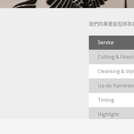
我們的專業髮型師為客
Service
Cutting & Finish
Cleansing & Sty
Up-do Hairdres
Tinting
Highlight
Half-Head Highl