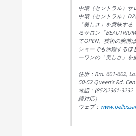
中環（セントラル）サロン「B
中環（セントラル）D2
「美しさ」を意味する「
るサロン「BEAUTRI
てOPEN。技術の腕前
ショーでも活躍するほ
ーワンの「美しさ」を
住所：Rm. 601-602, Lok
50-52 Queen’s Rd. Cent
電話：(852)2361-
語対応）
ウェブ：
www.bellussa