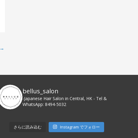
→
bellus_salon
-Japanese Hair Salon in Central, HK
- Tel &
WhatsApp: 8494-5032
さらに読み込む
Instagram でフォロー