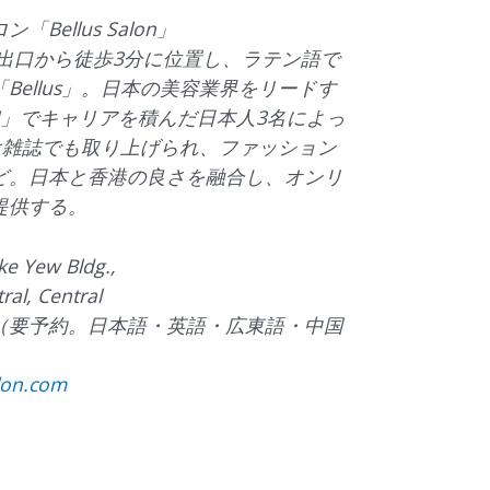
ellus Salon」
出口から徒歩3分に位置し、ラテン語で
Bellus」。日本の美容業界をリードす
UM」でキャリアを積んだ日本人3名によっ
は雑誌でも取り上げられ、ファッション
ど。日本と香港の良さを融合し、オンリ
提供する。
e Yew Bldg.,
ral, Central
3232（要予約。日本語・英語・広東語・中国
lon.com