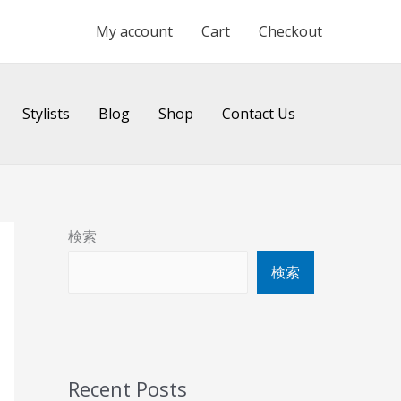
My account
Cart
Checkout
Stylists
Blog
Shop
Contact Us
検索
検索
Recent Posts