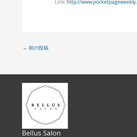
Link:
http://www.pocketpageweekly
←
前の投稿
Bellus Salon