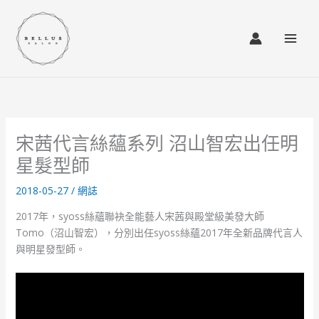
Skip
to
content
宋茜代言絲蘊系列 沼山智宏出任明
星髮型師
2018-05-27
/
網誌
2017年，syoss絲蘊聯袂全能藝人宋茜與殿堂級美發大師
Tomo（沼山智宏），分別出任syoss絲蘊2017年全新品牌代言人
與明星發型師。